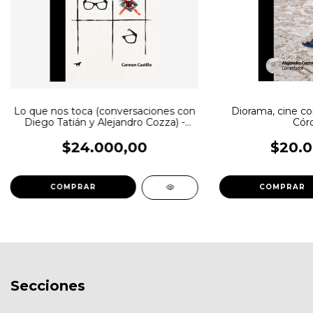
Lo que nos toca (conversaciones con
Diorama, cine c
Diego Tatián y Alejandro Cozza) -
Cór
Carmen Castillo
$24.000,00
$20.0
Secciones