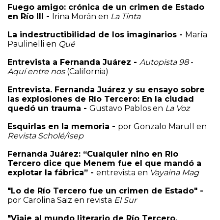
Fuego amigo: crónica de un crimen de Estado
en Río III
-
Irina Morán en
La Tinta
La indestructibilidad de los imaginarios
-
María
Paulinelli en
Qué
Entrevista a Fernanda Juárez
-
Autopista 98
-
Aquí entre nos
(California)
Entrevista. Fernanda Juárez y su ensayo sobre
las explosiones de Río Tercero: En la ciudad
quedó un trauma
-
Gustavo Pablos en
La Voz
Esquirlas en la memoria
-
por Gonzalo Marull en
Revista Scholé/Isep
Fernanda Juárez: “Cualquier niño en Río
Tercero dice que Menem fue el que mandó a
explotar la fábrica”
-
entrevista en
Vayaina Mag
"Lo de Río Tercero fue un crimen de Estado"
-
por Carolina Saiz en revista
El Sur
"Viaje al mundo literario de Río Tercero,