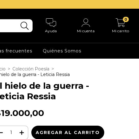
0
Ayuda
Mi cuenta
Mi carrito
s frecuentes
Quiénes Somos
cio
>
Colección Poesía
>
 hielo de la guerra - Leticia Ressia
l hielo de la guerra -
eticia Ressia
$19.000,00