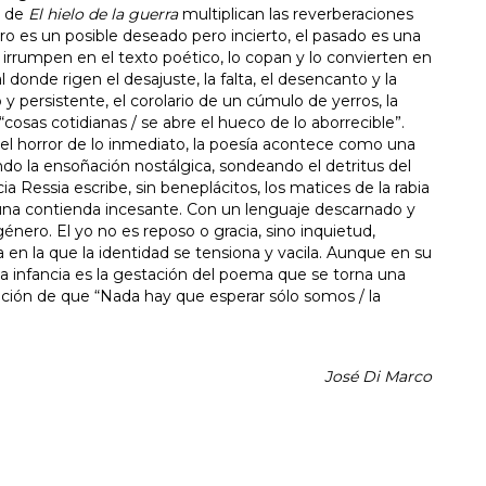
s de
El hielo de la guerra
multiplican las reverberaciones
uro es un posible deseado pero incierto, el pasado es una
e irrumpen en el texto poético, lo copan y lo convierten en
onde rigen el desajuste, la falta, el desencanto y la
o y persistente, el corolario de un cúmulo de yerros, la
cosas cotidianas / se abre el hueco de lo aborrecible”.
el horror de lo inmediato, la poesía acontece como una
endo la ensoñación nostálgica, sondeando el detritus del
a Ressia escribe, sin beneplácitos, los matices de la rabia
 una contienda incesante. Con un lenguaje descarnado y
género. El yo no es reposo o gracia, sino inquietud,
 en la que la identidad se tensiona y vacila. Aunque en su
 la infancia es la gestación del poema que se torna una
ción de que “Nada hay que esperar sólo somos / la
José Di Marco