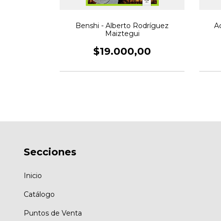
Benshi - Alberto Rodríguez
Ac
 Damián Ríos
Maiztegui
00
$19.000,00
Secciones
Inicio
Catálogo
Puntos de Venta