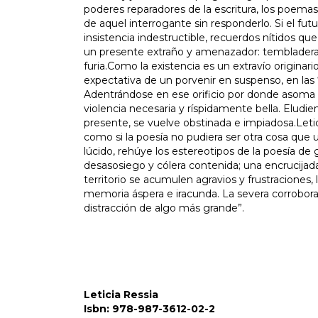
poderes reparadores de la escritura, los poema
de aquel interrogante sin responderlo. Si el fut
insistencia indestructible, recuerdos nítidos qu
un presente extraño y amenazador: tembladeral d
furia.Como la existencia es un extravío originari
expectativa de un porvenir en suspenso, en las “
Adentrándose en ese orificio por donde asoma 
violencia necesaria y ríspidamente bella. Eludi
presente, se vuelve obstinada e impiadosa.Letici
como si la poesía no pudiera ser otra cosa que
lúcido, rehúye los estereotipos de la poesía de 
desasosiego y cólera contenida; una encrucijada
territorio se acumulen agravios y frustraciones,
memoria áspera e iracunda. La severa corrobora
distracción de algo más grande”.
Leticia Ressia
Isbn: 978-987-3612-02-2