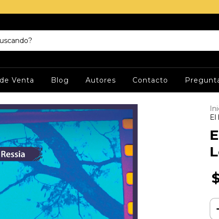
de Venta
Blog
Autores
Contacto
Pregunta
Ini
El
E
L