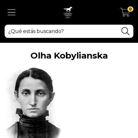
0
Olha Kobylianska